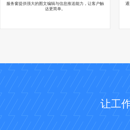
服务窗提供强大的图文编辑与信息推送能力，让客户触
通
达更简单。
让工